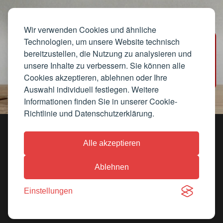
Wir verwenden Cookies und ähnliche
Technologien, um unsere Website technisch
bereitzustellen, die Nutzung zu analysieren und
unsere Inhalte zu verbessern. Sie können alle
Cookies akzeptieren, ablehnen oder Ihre
Auswahl individuell festlegen. Weitere
Informationen finden Sie in unserer Cookie-
Richtlinie und Datenschutzerklärung.
Datenschutz
Cookie-Richtlinie
Kontakt
Alle akzeptieren
Av. Meritxell, 38, AD500 Andorra la Vella, Andorra
Telefon:
+376 801 111
·
WhatsApp
Ablehnen
Apotheker: José González Saludes · Reg.-Nr.: 76 · Handels-Nr.:
916067-J
Einstellungen
© 2025 Farmacia del Pont — NewsBlog. Alle Rechte vorbehalten.