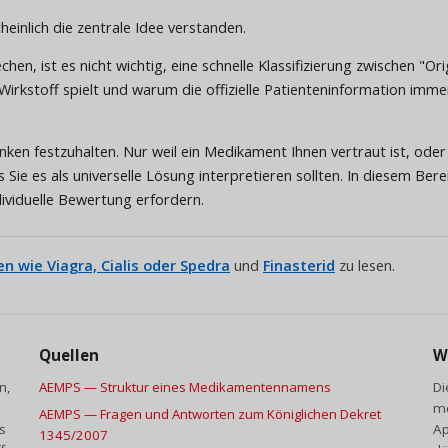
einlich die zentrale Idee verstanden.
hen, ist es nicht wichtig, eine schnelle Klassifizierung zwischen "Or
irkstoff spielt und warum die offizielle Patienteninformation immer
danken festzuhalten. Nur weil ein Medikament Ihnen vertraut ist, ode
s Sie es als universelle Lösung interpretieren sollten. In diesem Be
dividuelle Bewertung erfordern.
n wie Viagra, Cialis oder Spedra
und
Finasterid
zu lesen.
Quellen
W
n,
AEMPS — Struktur eines Medikamentennamens
Di
me
AEMPS — Fragen und Antworten zum Königlichen Dekret
s
Ap
1345/2007