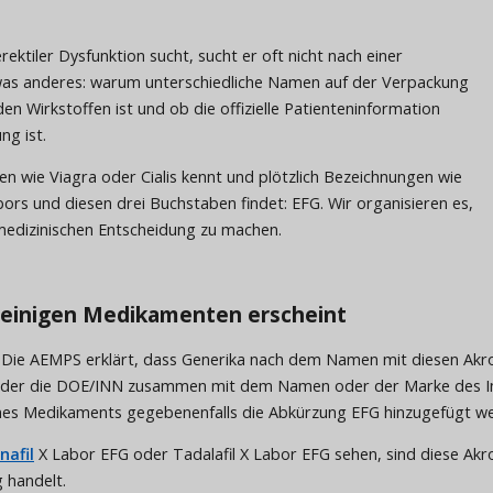
ktiler Dysfunktion sucht, sucht er oft nicht nach einer
was anderes: warum unterschiedliche Namen auf der Verpackung
n Wirkstoffen ist und ob die offizielle Patienteninformation
ng ist.
 wie Viagra oder Cialis kennt und plötzlich Bezeichnungen wie
bors und diesen drei Buchstaben findet: EFG. Wir organisieren es,
 medizinischen Entscheidung zu machen.
 einigen Medikamenten erscheint
n. Die AEMPS erklärt, dass Generika nach dem Namen mit diesen A
oder die DOE/INN zusammen mit dem Namen oder der Marke des Inh
ines Medikaments gegebenenfalls die Abkürzung EFG hinzugefügt w
nafil
X Labor EFG oder Tadalafil X Labor EFG sehen, sind diese Akron
 handelt.