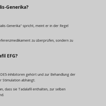
lis-Generika?
lis-Generika" spricht, meint er in der Regel
Referenzmedikament zu überprüfen, sondern zu
fil EFG?
er PDE5-Inhibitoren gehört und zur Behandlung der
er Stimulation abhängt.
, dass sie Tadalafil enthalten, zur selben
nd.