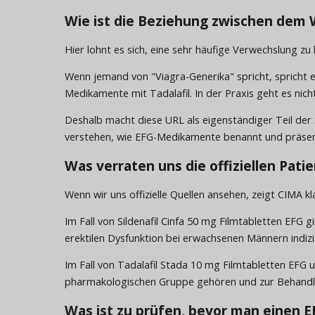
Wie ist die Beziehung zwischen dem W
Hier lohnt es sich, eine sehr häufige Verwechslung zu 
Wenn jemand von "Viagra-Generika" spricht, spricht er
Medikamente mit Tadalafil. In der Praxis geht es ni
Deshalb macht diese URL als eigenständiger Teil der 
verstehen, wie EFG-Medikamente benannt und präsentie
Was verraten uns die offiziellen Pati
Wenn wir uns offizielle Quellen ansehen, zeigt CIMA kla
Im Fall von Sildenafil Cinfa 50 mg Filmtabletten EFG 
erektilen Dysfunktion bei erwachsenen Männern indizie
Im Fall von Tadalafil Stada 10 mg Filmtabletten EFG u
pharmakologischen Gruppe gehören und zur Behandlun
Was ist zu prüfen, bevor man einen EF