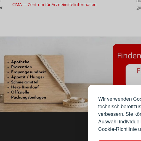
f
dü
CIMA — Zentrum für Arzneimittelinformation
er
ge
Wir verwenden Coo
technisch bereitzus
verbessern. Sie kö
Auswahl individuell
Cookie-Richtlinie 