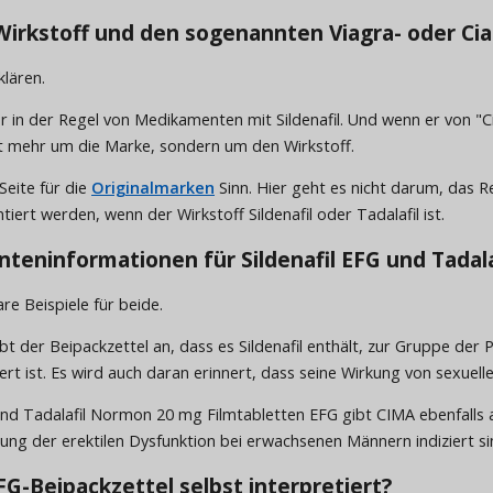
irkstoff und den sogenannten Viagra- oder Cia
klären.
 in der Regel von Medikamenten mit Sildenafil. Und wenn er von "Cia
cht mehr um die Marke, sondern um den Wirkstoff.
Seite für die
Originalmarken
Sinn. Hier geht es nicht darum, das 
rt werden, wenn der Wirkstoff Sildenafil oder Tadalafil ist.
enteninformationen für Sildenafil EFG und Tadala
re Beispiele für beide.
gibt der Beipackzettel an, dass es Sildenafil enthält, zur Gruppe d
rt ist. Es wird auch daran erinnert, dass seine Wirkung von sexuell
nd Tadalafil Normon 20 mg Filmtabletten EFG gibt CIMA ebenfalls an
g der erektilen Dysfunktion bei erwachsenen Männern indiziert si
G-Beipackzettel selbst interpretiert?